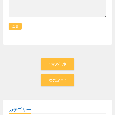
投
過
前の記事
去
稿
の
次
次の記事
投
の
ナ
稿:
投
ビ
稿:
ゲ
カテゴリー