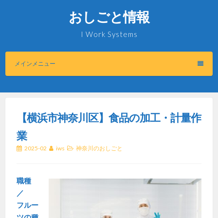
コ
おしごと情報
ン
テ
I Work Systems
ン
ツ
メインメニュー
へ
ス
キ
ッ
プ
【横浜市神奈川区】食品の加工・計量作
業
2025-02
iws
神奈川のおしごと
職種
／
フルー
ツの種